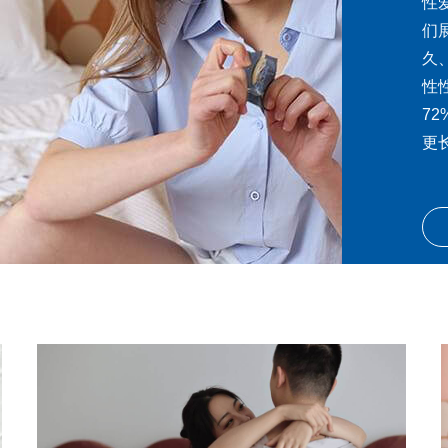
性
们
久
性
7
更