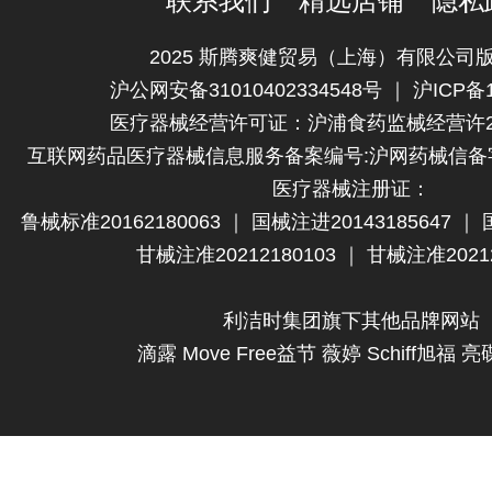
联系我们
精选店铺
隐私
2025 斯腾爽健贸易（上海）有限公司
沪公网安备31010402334548号
｜
沪ICP备1
医疗器械经营许可证：
沪浦食药监械经营许20
互联网药品医疗器械信息服务备案编号:
沪网药械信备字（
医疗器械注册证：
鲁械标准20162180063
｜
国械注进20143185647
｜
甘械注准20212180103
｜
甘械注准20212
利洁时集团旗下其他品牌网站
滴露
Move Free益节
薇婷
Schiff旭福
亮